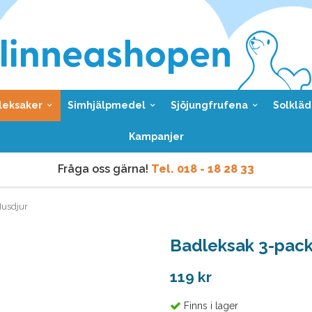
leksaker
Simhjälpmedel
Sjöjungfrufena
Solkläd
Kampanjer
Fråga oss gärna!
Tel. 018 - 18 28 33
Vi skickar samma dag
vid order före kl 9 vardagar.
Husdjur
Fråga oss gärna!
Tel. 018 - 18 28 33
Badleksak 3-pack
Vi skickar samma dag
vid order före kl 9 vardagar.
119 kr
Finns i lager