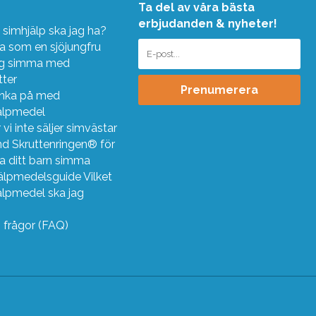
Ta del av våra bästa
erbjudanden & nyheter!
 simhjälp ska jag ha?
 som en sjöjungfru
ig simma med
tter
Prenumerera
änka på med
älpmedel
 vi inte säljer simvästar
d Skruttenringen® för
ra ditt barn simma
älpmedelsguide Vilket
älpmedel ska jag
?
g frågor (FAQ)