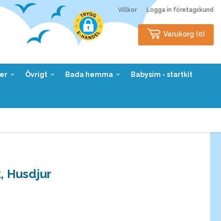
Villkor
Logga in företagskund
Varukorg (
0
)
er
Övrigt
Bada hemma
Babysim - startkit
, Husdjur