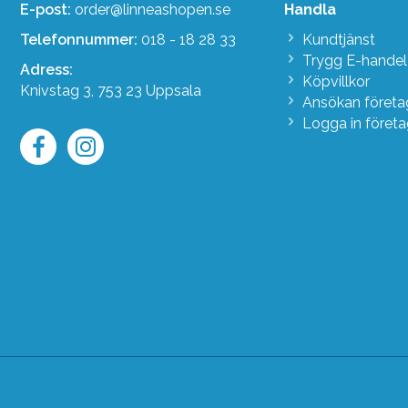
E-post:
order@linneashopen.se
Handla
Telefonnummer:
018 - 18 28 33
Kundtjänst
Trygg E-handel
Adress:
Köpvillkor
Knivstag 3, 753 23 Uppsala
Ansökan föret
Logga in föret