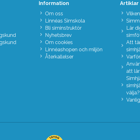
Information
Artiklar
Om oss
Vilken
Linnéas Simskola
Simma
Bli siminstruktör
Lär d
agskund
Nyhetsbrev
simfö
agskund
Om cookies
Att t
Linnéashopen och miljön
simhj
Återkallelser
Varför
Använ
att lä
Simhj
simhj
välja
Vanli