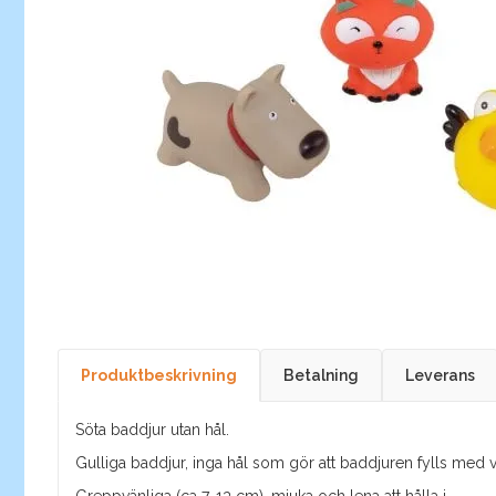
Produktbeskrivning
Betalning
Leverans
Söta baddjur utan hål.
Gulliga baddjur, inga hål som gör att baddjuren fylls med 
Greppvänliga (ca 7-13 cm), mjuka och lena att hålla i.