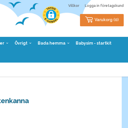
Villkor
Logga in företagskund
Varukorg (
0
)
er
Övrigt
Bada hemma
Babysim - startkit
tenkanna