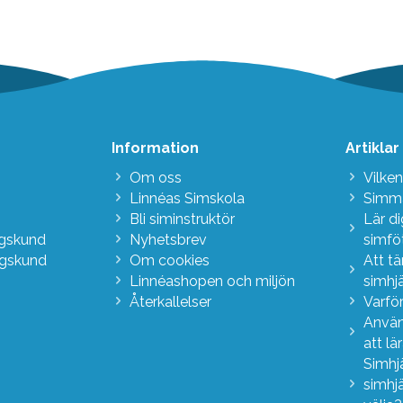
Information
Artiklar
Om oss
Vilken
Linnéas Simskola
Simma
Bli siminstruktör
Lär d
agskund
Nyhetsbrev
simfö
agskund
Om cookies
Att t
Linnéashopen och miljön
simhj
Återkallelser
Varför
Använ
att lä
Simhj
simhj