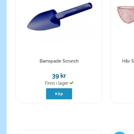
Barnspade Scrunch
Håv S
39 kr
Finns i lager
Köp