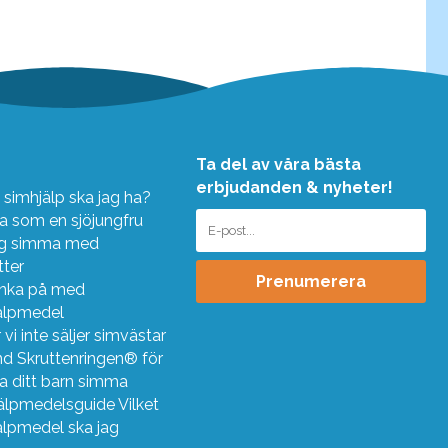
Ta del av våra bästa
erbjudanden & nyheter!
 simhjälp ska jag ha?
 som en sjöjungfru
ig simma med
tter
Prenumerera
änka på med
älpmedel
 vi inte säljer simvästar
d Skruttenringen® för
ra ditt barn simma
älpmedelsguide Vilket
älpmedel ska jag