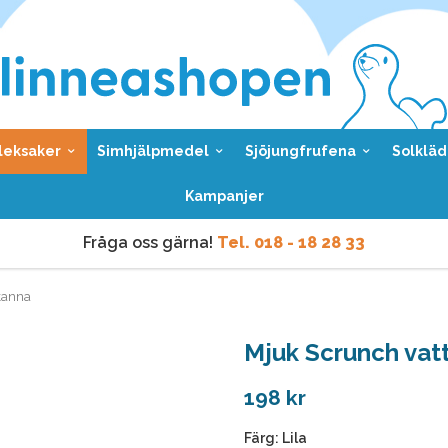
leksaker
Simhjälpmedel
Sjöjungfrufena
Solkläd
Kampanjer
Fråga oss gärna!
Tel. 018 - 18 28 33
Vi skickar samma dag
vid order före kl 9 vardagar.
kanna
Fråga oss gärna!
Tel. 018 - 18 28 33
Mjuk Scrunch vat
Vi skickar samma dag
vid order före kl 9 vardagar.
198 kr
Färg:
Lila