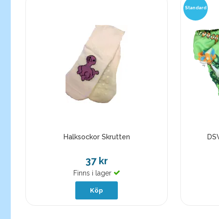
Standard
Halksockor Skrutten
DSW
37 kr
Finns i lager
Köp