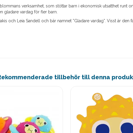
ajblommans verksamhet, som stöttar barn i ekonomisk utsatthet runt om 
n gladare vardag för fler barn.
is och Leia Sandell och bär namnet ”Gladare vardag”. Visst är den fant
Rekommenderade tillbehör till denna produk