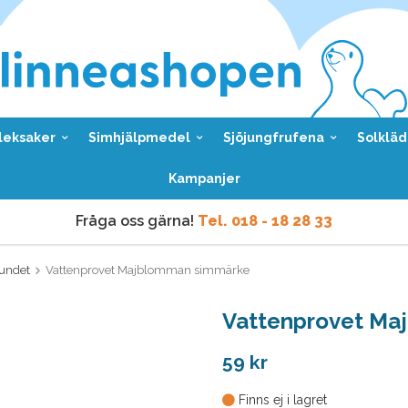
leksaker
Simhjälpmedel
Sjöjungfrufena
Solkläd
Kampanjer
Fråga oss gärna!
Tel. 018 - 18 28 33
Vi skickar samma dag
vid order före kl 9 vardagar.
undet
Vattenprovet Majblomman simmärke
Fråga oss gärna!
Tel. 018 - 18 28 33
Vattenprovet Ma
Vi skickar samma dag
vid order före kl 9 vardagar.
59 kr
Finns ej i lagret