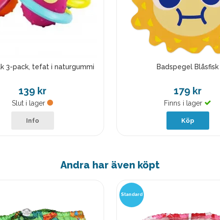
k 3-pack, tefat i naturgummi
Badspegel Blåsfisk
139 kr
179 kr
Slut i lager
Finns i lager
Info
Köp
Andra har även köpt
Standard