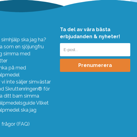
Ta del av våra bästa
erbjudanden & nyheter!
 simhjälp ska jag ha?
 som en sjöjungfru
ig simma med
tter
Prenumerera
änka på med
älpmedel
 vi inte säljer simvästar
d Skruttenringen® för
ra ditt barn simma
älpmedelsguide Vilket
älpmedel ska jag
?
g frågor (FAQ)