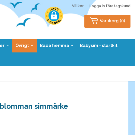
Villkor
Logga in företagskund
Varukorg (
0
)
er
Övrigt
Bada hemma
Babysim - startkit
jblomman simmärke