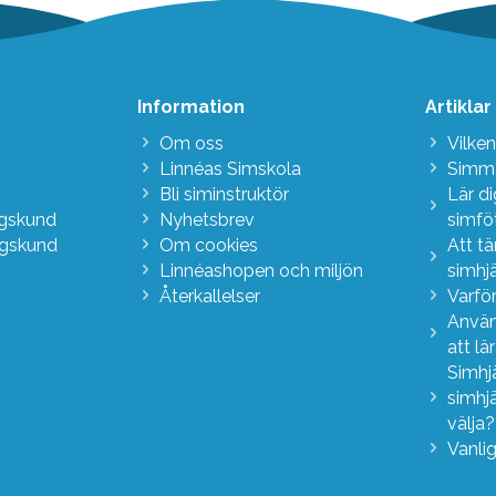
Information
Artiklar
Om oss
Vilken
Linnéas Simskola
Simma
Bli siminstruktör
Lär d
agskund
Nyhetsbrev
simfö
agskund
Om cookies
Att t
Linnéashopen och miljön
simhj
Återkallelser
Varför
Använ
att lä
Simhj
simhj
välja
Vanli