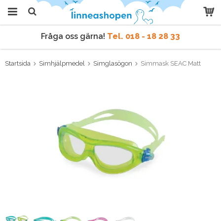
Fråga oss gärna!
Tel. 018 - 18 28 33
Produkten har blivit tillagd i
varukorgen
Vi skickar samma dag
vid order före kl 9 vardagar.
Startsida
Simhjälpmedel
Simglasögon
Simmask SEAC Matt
Fråga oss gärna!
Tel. 018 - 18 28 33
Vi skickar samma dag
vid order före kl 9 vardagar.