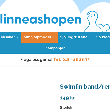
leksaker
Simhjälpmedel
Sjöjungfrufena
Solkläd
Kampanjer
Fråga oss gärna!
Tel. 018 - 18 28 33
Vi skickar samma dag
vid order före kl 9 vardagar.
Fråga oss gärna!
Tel. 018 - 18 28 33
Swimfin band/r
Vi skickar samma dag
vid order före kl 9 vardagar.
149 kr
Storlek