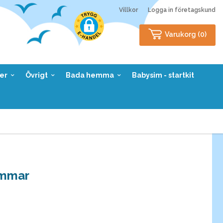
Villkor
Logga in företagskund
Varukorg (
0
)
er
Övrigt
Bada hemma
Babysim - startkit
emmar