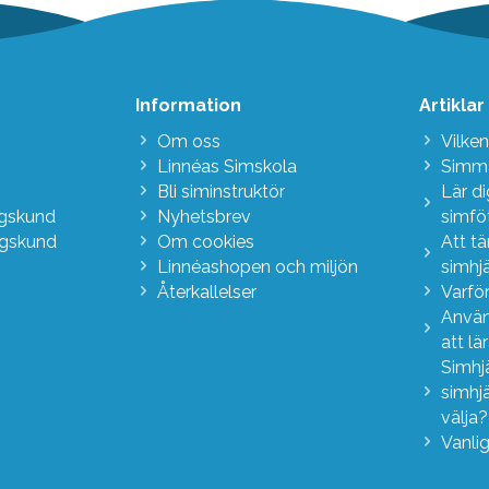
Information
Artiklar
Om oss
Vilken
Linnéas Simskola
Simma
Bli siminstruktör
Lär d
agskund
Nyhetsbrev
simfö
agskund
Om cookies
Att t
Linnéashopen och miljön
simhj
Återkallelser
Varför
Använ
att lä
Simhj
simhj
välja
Vanli