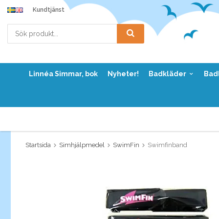
Kundtjänst
Linnéa Simmar, bok
Nyheter!
Badkläder
Bad
Startsida
Simhjälpmedel
SwimFin
Swimfinband