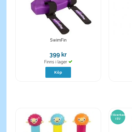
SwimFin
399 kr
Finns i lager
Köp
Tillverkad
i EU