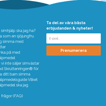
Ta del av våra bästa
erbjudanden & nyheter!
 simhjälp ska jag ha?
 som en sjöjungfru
ig simma med
tter
Prenumerera
änka på med
älpmedel
 vi inte säljer simvästar
d Skruttenringen® för
ra ditt barn simma
älpmedelsguide Vilket
älpmedel ska jag
?
g frågor (FAQ)