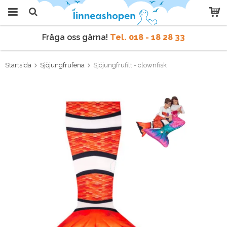
Fråga oss gärna!
Tel. 018 - 18 28 33
Produkten har blivit tillagd i
varukorgen
Vi skickar samma dag
vid order före kl 9 vardagar.
Startsida
Sjöjungfrufena
Sjöjungfrufilt - clownfisk
Fråga oss gärna!
Tel. 018 - 18 28 33
Vi skickar samma dag
vid order före kl 9 vardagar.