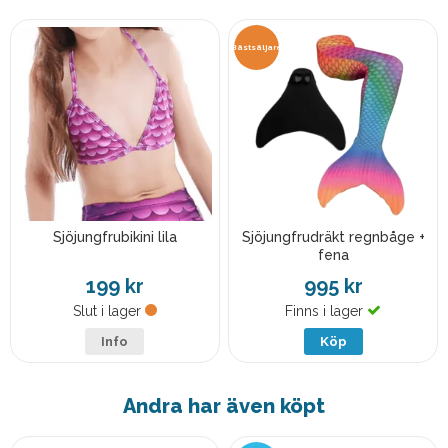
Bästsäljare
Sjöjungfrubikini lila
Sjöjungfrudräkt regnbåge +
fena
199 kr
995 kr
Slut i lager
Finns i lager
Info
Köp
Andra har även köpt