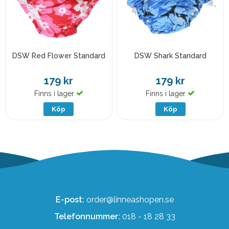
DSW Red Flower Standard
DSW Shark Standard
179 kr
179 kr
Finns i lager
Finns i lager
Köp
Köp
E-post:
order@linneashopen.se
Telefonnummer:
018 - 18 28 33