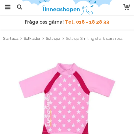
Fråga oss gärna!
Tel. 018 - 18 28 33
Produkten har blivit tillagd i
varukorgen
Vi skickar samma dag
vid order före kl 9 vardagar.
Startsida
Solkläder
Soltröjor
Soltröja Smiling shark stars rosa
Fråga oss gärna!
Tel. 018 - 18 28 33
Vi skickar samma dag
vid order före kl 9 vardagar.