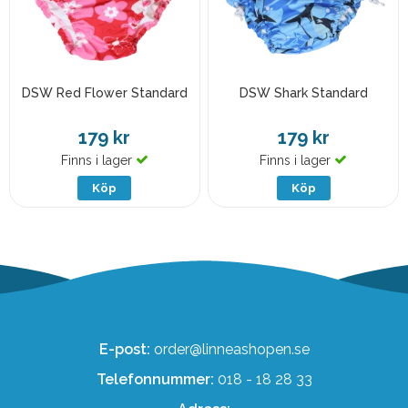
DSW Red Flower Standard
DSW Shark Standard
179 kr
179 kr
Finns i lager
Finns i lager
Köp
Köp
E-post:
order@linneashopen.se
Telefonnummer:
018 - 18 28 33