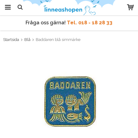
Fråga oss gärna!
Tel. 018 - 18 28 33
Produkten har blivit tillagd i
varukorgen
Vi skickar samma dag
vid order före kl 9 vardagar.
Startsida
Blå
Baddaren blå simmärke
Fråga oss gärna!
Tel. 018 - 18 28 33
Vi skickar samma dag
vid order före kl 9 vardagar.