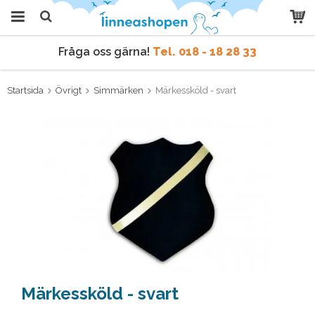
Fråga oss gärna!
Tel. 018 - 18 28 33
Produkten har blivit tillagd i
varukorgen
Vi skickar samma dag
vid order före kl 9 vardagar.
Startsida
Övrigt
Simmärken
Märkessköld - svart
Fråga oss gärna!
Tel. 018 - 18 28 33
Vi skickar samma dag
vid order före kl 9 vardagar.
Märkessköld - svart