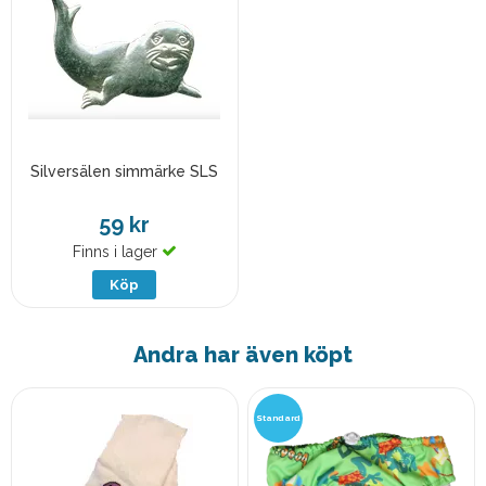
Silversälen simmärke SLS
59 kr
Finns i lager
Köp
Andra har även köpt
Standard