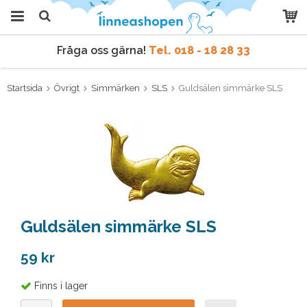
Fråga oss gärna!
Tel. 018 - 18 28 33
Produkten har blivit tillagd i
varukorgen
Vi skickar samma dag
vid order före kl 9 vardagar.
Startsida
Övrigt
Simmärken
SLS
Guldsälen simmärke SLS
Fråga oss gärna!
Tel. 018 - 18 28 33
Vi skickar samma dag
vid order före kl 9 vardagar.
Guldsälen simmärke SLS
59 kr
Finns i lager